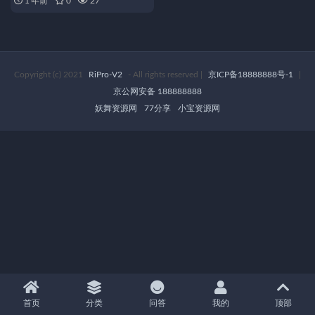
1 年前
0
27
Copyright (c) 2021
RiPro-V2
- All rights reserved
|
京ICP备18888888号-1
|
京公网安备 188888888
妖舞资源网
77分享
小宝资源网
首页
分类
问答
我的
顶部