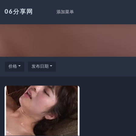
06分享网
添加菜单
全部
价格
发布日期