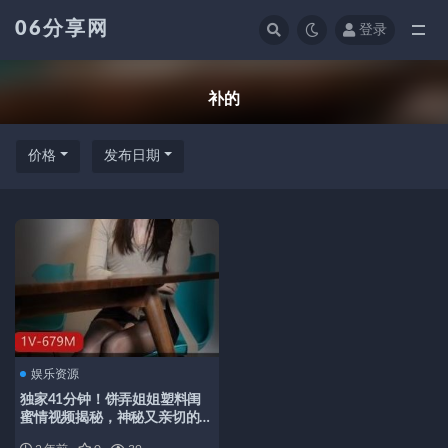
06分享网
登录
全部
补的
价格
发布日期
娱乐资源
独家41分钟！饼弄姐姐塑料闺
蜜情视频揭秘，神秘又亲切的外
貌，车衣修补下水道，享用棒棒