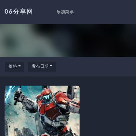
06分享网
添加菜单
全部
价格
发布日期