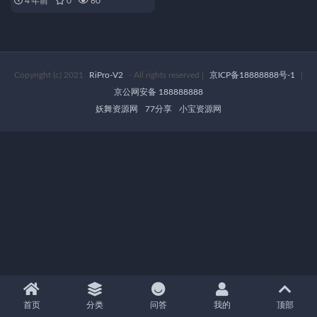
4 年前
0
60
Copyright (c) 2021
RiPro-V2
- All rights reserved
|
京ICP备18888888号-1
|
京公网安备 188888888
妖舞资源网
77分享
小宝资源网
首页
分类
问答
我的
顶部