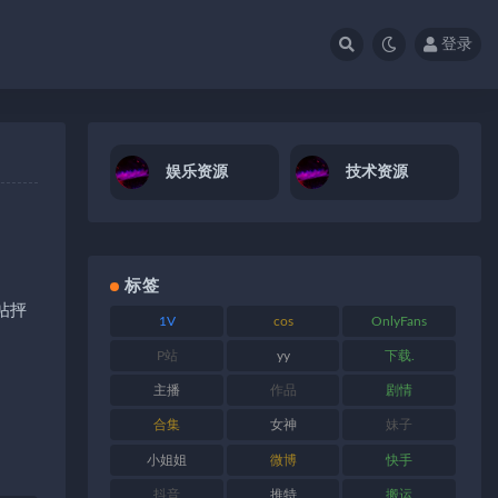
登录
娱乐资源
技术资源
标签
帖抨
1V
cos
OnlyFans
P站
yy
下载.
主播
作品
剧情
合集
女神
妹子
小姐姐
微博
快手
抖音
推特
搬运