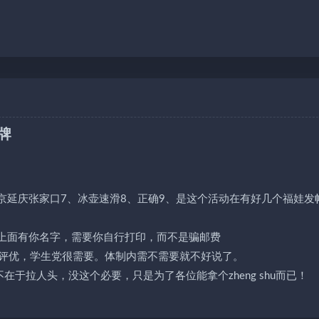
牌
北京延庆张家口7、冰壶速滑8、正确9、是这个活动在有好几个福娃发
版的，上面有你名字，需要你自行打印，而不是骗邮费
与评奖评优，学生党很需要。体制内需不需要就不好说了。
于拉人头，没这个必要，只是为了各位能拿个zheng shu而已！
！