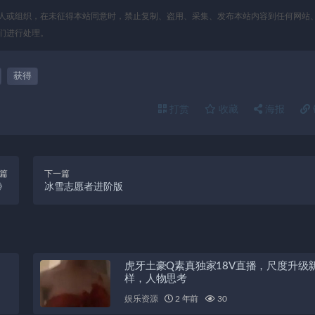
人或组织，在未征得本站同意时，禁止复制、盗用、采集、发布本站内容到任何网站
们进行处理。
获得
打赏
收藏
海报
篇
下一篇
》
冰雪志愿者进阶版
虎牙土豪Q素真独家18V直播，尺度升级
样，人物思考
娱乐资源
2 年前
30