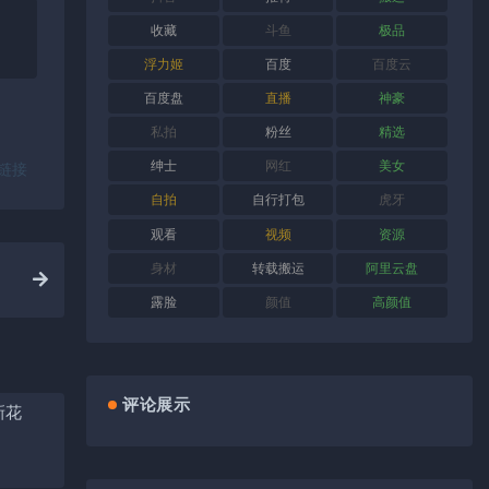
、
收藏
斗鱼
极品
浮力姬
百度
百度云
百度盘
直播
神豪
私拍
粉丝
精选
绅士
网红
美女
链接
自拍
自行打包
虎牙
观看
视频
资源
身材
转载搬运
阿里云盘
露脸
颜值
高颜值
评论展示
新花