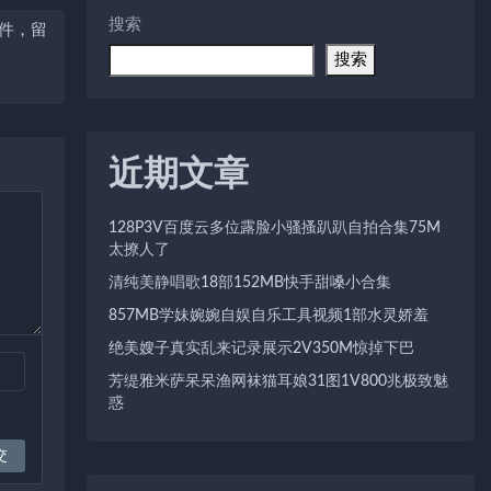
搜索
条件，留
搜索
近期文章
128P3V百度云多位露脸小骚搔趴趴自拍合集75M
太撩人了
清纯美静唱歌18部152MB快手甜嗓小合集
857MB学妹婉婉自娱自乐工具视频1部水灵娇羞
绝美嫂子真实乱来记录展示2V350M惊掉下巴
芳缇雅米萨呆呆渔网袜猫耳娘31图1V800兆极致魅
惑