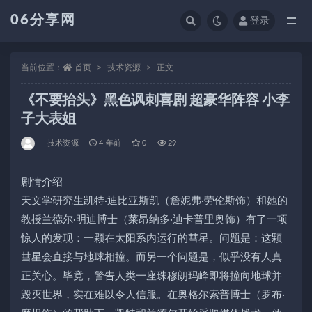
06分享网
登录
全部
当前位置：
首页
技术资源
正文
《不要抬头》黑色讽刺喜剧 超豪华阵容 小李
子大表姐
技术资源
4 年前
0
29
剧情介绍
天文学研究生凯特·迪比亚斯凯（詹妮弗·劳伦斯饰）和她的
教授兰德尔·明迪博士（莱昂纳多·迪卡普里奥饰）有了一项
惊人的发现：一颗在太阳系内运行的彗星。问题是：这颗
彗星会直接与地球相撞。而另一个问题是，似乎没有人真
正关心。毕竟，警告人类一座珠穆朗玛峰即将撞向地球并
毁灭世界，实在难以令人信服。在奥格尔索普博士（罗布·