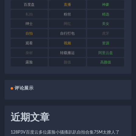
百度盘
直播
神豪
私拍
粉丝
精选
绅士
网红
美女
自拍
自行打包
虎牙
观看
视频
资源
身材
转载搬运
阿里云盘
露脸
颜值
高颜值
评论展示
近期文章
128P3V百度云多位露脸小骚搔趴趴自拍合集75M太撩人了