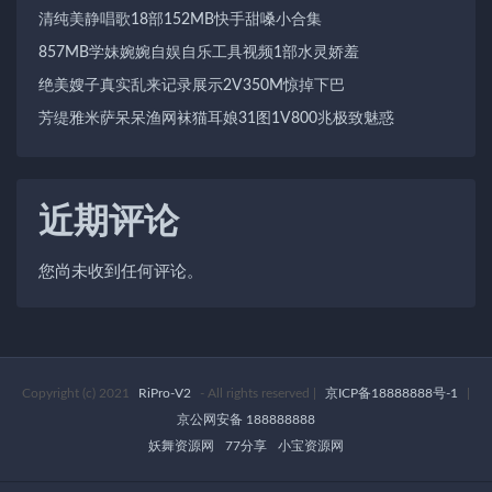
清纯美静唱歌18部152MB快手甜嗓小合集
857MB学妹婉婉自娱自乐工具视频1部水灵娇羞
绝美嫂子真实乱来记录展示2V350M惊掉下巴
芳缇雅米萨呆呆渔网袜猫耳娘31图1V800兆极致魅惑
近期评论
您尚未收到任何评论。
Copyright (c) 2021
RiPro-V2
- All rights reserved
|
京ICP备18888888号-1
|
京公网安备 188888888
妖舞资源网
77分享
小宝资源网