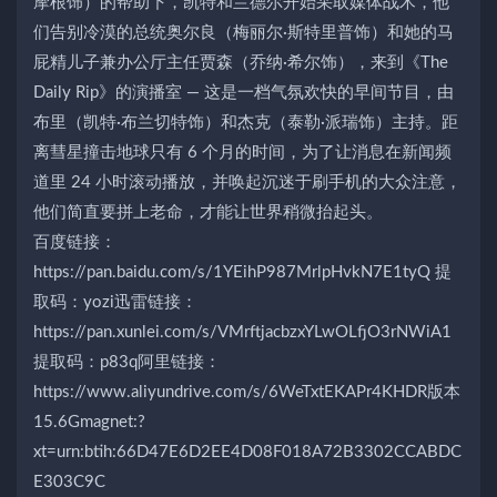
摩根饰）的帮助下，凯特和兰德尔开始采取媒体战术，他
们告别冷漠的总统奥尔良（梅丽尔·斯特里普饰）和她的马
屁精儿子兼办公厅主任贾森（乔纳·希尔饰），来到《The
Daily Rip》的演播室 — 这是一档气氛欢快的早间节目，由
布里（凯特·布兰切特饰）和杰克（泰勒·派瑞饰）主持。距
离彗星撞击地球只有 6 个月的时间，为了让消息在新闻频
道里 24 小时滚动播放，并唤起沉迷于刷手机的大众注意，
他们简直要拼上老命，才能让世界稍微抬起头。
百度链接：
https://pan.baidu.com/s/1YEihP987MrlpHvkN7E1tyQ 提
取码：yozi迅雷链接：
https://pan.xunlei.com/s/VMrftjacbzxYLwOLfjO3rNWiA1
提取码：p83q阿里链接：
https://www.aliyundrive.com/s/6WeTxtEKAPr4KHDR版本
15.6Gmagnet:?
xt=urn:btih:66D47E6D2EE4D08F018A72B3302CCABDC
E303C9C