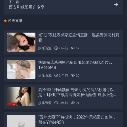
下一篇
西安和咸阳用户专享
相关文章
光“阴”表姐表弟家庭剧情直播，温柔资源同村观
看
娱乐资源
2 年前
57
热舞探花系列黑色多套服装纹身妹纸百度云
1V665MB
娱乐资源
2 年前
25
高冷御姐神仙颜值-野原小兔的商品标题可以
是：1.限时下载高冷御姐神仙颜值-野原小兔内
衣诱惑，完美身材黑吃瓜调！2.野原小兔：高冷
娱乐资源
3 年前
91
御姐的神仙颜值与资源，1V1.6G完美下载体
验！3.高冷御姐神仙颜值-野原小兔，诱惑内衣
展现极致美丽！4.野原小兔：高冷御姐的
“五年大限”即将期满，2022年天佑回归条件，
1V1.6G资源，颜值与身材的完美结合！5.限时
留在YY签约5年
特惠高冷御姐神仙颜值-野原小兔，黑吃瓜调内