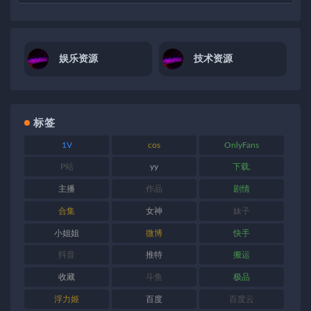
娱乐资源
技术资源
标签
1V
cos
OnlyFans
P站
yy
下载.
主播
作品
剧情
合集
女神
妹子
小姐姐
微博
快手
抖音
推特
搬运
收藏
斗鱼
极品
浮力姬
百度
百度云