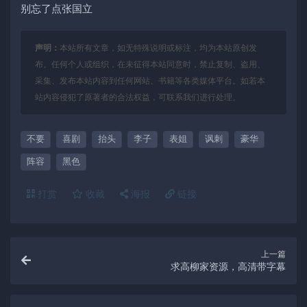
别忘了点张国立
声明：
本站所有文章，如无特殊说明或标注，均为本站原创发
布。任何个人或组织，在未征得本站同意时，禁止复制、盗用、
采集、发布本站内容到任何网站、书籍等各类媒体平台。如若本
站内容侵犯了原著者的合法权益，可联系我们进行处理。
不要
喜剧
抬头
李子
表姐
讽刺
豪华
阵容
黑色
打赏
收藏
海报
链接
上一篇
求高柳家资源，高清带字幕