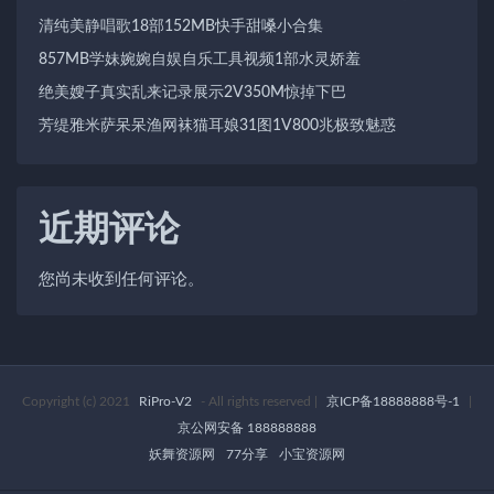
清纯美静唱歌18部152MB快手甜嗓小合集
857MB学妹婉婉自娱自乐工具视频1部水灵娇羞
绝美嫂子真实乱来记录展示2V350M惊掉下巴
芳缇雅米萨呆呆渔网袜猫耳娘31图1V800兆极致魅惑
近期评论
您尚未收到任何评论。
Copyright (c) 2021
RiPro-V2
- All rights reserved
|
京ICP备18888888号-1
|
京公网安备 188888888
妖舞资源网
77分享
小宝资源网