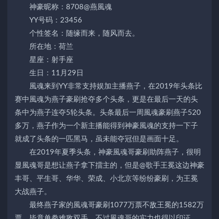
神豪昵称：8708@燕風魂
YY号码：23456
个性签名：随缘而来，随风而去。
所在地：荷兰
星座：射手座
生日：11月29日
風魂来到YY非常支持娱加主播燕子，在2019年头条比
赛中風魂为燕子豪刷抢夺多个头条，更是在最后一天的头
条中为燕子连夺5轮头条。头条最后一周風魂豪刷燕子520
多万，燕子作为一个新主播能得到神豪風魂的支持一下子
就成了头条的一匹黑马，虽未能夺冠但是画面十足。
在2019年夏季头条，神豪風魂哥豪刷助阵燕子，很明
显風魂哥是想让燕子拿下擂主的，但是@歌手王冕这边神豪
丰哥、平生哥、华华、荣成、小北京等纷纷豪刷，为王冕
大战燕子。
最终燕子家的風魂哥豪刷1077万票不敌王冕的1582万
票，毕竟单拳难敌双手，不过風魂哥的实力也得以印证，