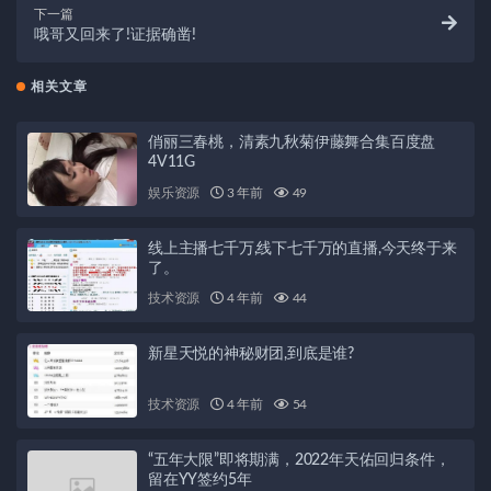
下一篇
哦哥又回来了!证据确凿!
相关文章
俏丽三春桃，清素九秋菊伊藤舞合集百度盘
4V11G
娱乐资源
3 年前
49
线上主播七千万,线下七千万的直播,今天终于来
了。
技术资源
4 年前
44
新星天悦的神秘财团,到底是谁?
技术资源
4 年前
54
“五年大限”即将期满，2022年天佑回归条件，
留在YY签约5年