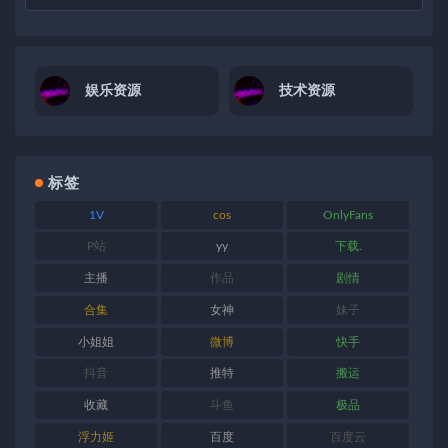
娱乐资源
技术资源
标签
1V
cos
OnlyFans
P站
yy
下载.
主播
作品
剧情
合集
女神
妹子
小姐姐
微博
快手
抖音
推特
搬运
收藏
斗鱼
极品
浮力姬
百度
百度云