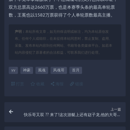
双方总票高达2660万票，也是本赛季头条的最高单轮票
数，王冕也以1582万票获得了个人单轮票数最高主播。
声明：
本站所有文章，如无特殊说明或标注，均为本站原创发
布。任何个人或组织，在未征得本站同意时，禁止复制、盗用、
采集、发布本站内容到任何网站、书籍等各类媒体平台。如若本
站内容侵犯了原著者的合法权益，可联系我们进行处理。
yy
神豪
風魂
风魂哥
首月
打赏
收藏
海报
链接
上一篇
快乐哥又双 ?? 来了!这次游艇上还有赵子龙,他的大哥也
来了!