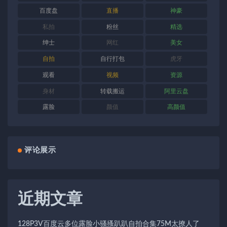
百度盘
直播
神豪
私拍
粉丝
精选
绅士
网红
美女
自拍
自行打包
虎牙
观看
视频
资源
身材
转载搬运
阿里云盘
露脸
颜值
高颜值
评论展示
近期文章
128P3V百度云多位露脸小骚搔趴趴自拍合集75M太撩人了