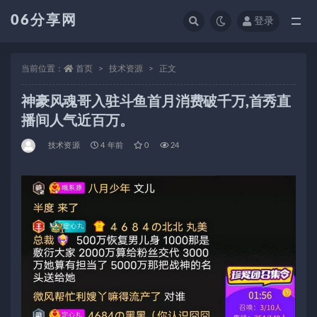
06分享网
登录
全部
当前位置：
首页
技术资源
正文
神豪风魂哥入驻斗鱼首月消费破千万,首秀直
播间人气近百万。
技术资源
4 年前
0
24