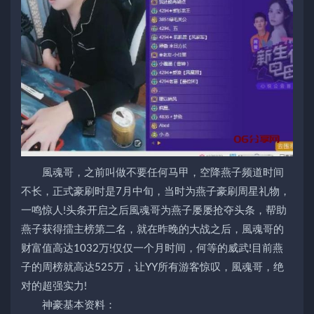
風魂哥，之前叫做不要任何马甲，空降燕子频道时间
不长，正式豪刷时是7月中旬，当时为燕子豪刷周星礼物，
一鸣惊人!头条开启之后風魂哥为燕子屡屡抢夺头条，帮助
燕子获得擂主榜第二名，就在昨晚的大战之后，風魂哥的
财富值高达1032万!仅仅一个月时间，何等的威武!目前燕
子的周榜就高达525万，让YY所有游客惊叹，風魂哥，绝
对的超强实力!
神豪基本资料：