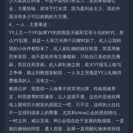
少人能真正的懂，不是不如他们有实力，是如果都做公
会，大量投钱，就等于打水漂，因为盈利会太少。现在外
面没有多少可以收购的大主播。
4、一人，主要事迹：
YY上又一个VP,如果YY的前期是天赐和宝哥斗法的时代，那
么YY后期，就是一人和万夫两个闪耀时刻了。此人让我和
我的小伙伴都惊呆了，此人刷礼物的疯狂程度，简直用惨
烈来形容，他不是给所有主播都刷，只给自己喜欢的主播
刷，而且往死里刷。此人刷礼物之狠，偌大YY届无人敢与
之争锋，截止到教授发帖前，一人当之无愧是YY上礼物消
费最高的人，没有之一。
教授点评：我觉得一人做事不按常理出牌，性格很难界
定，时而桀骜时而谦恭，让人捉摸不透。这也许是他在网
络上拥有巨大财富的原因之一吧，只不过，这样的人往往
不一定得到很多人的尊重，尤其和china公会的恩怨情仇，
一时之间，难以言表。IR公会现在处于发展的瓶颈期，一直
疯狂砸钱给阿哲，遭人质疑，如果一直用砸礼物来维持现