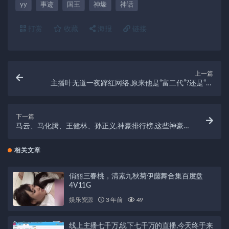
yy
事迹
国王
神壕
神话
打赏
收藏
海报
链接
上一篇
主播叶无道一夜蹿红网络,原来他是“富二代”?还是“土
豪”?
下一篇
马云、马化腾、王健林、孙正义,神豪排行榜,这些神豪
究竟有多土豪?
相关文章
俏丽三春桃，清素九秋菊伊藤舞合集百度盘
4V11G
娱乐资源
3 年前
49
线上主播七千万,线下七千万的直播,今天终于来