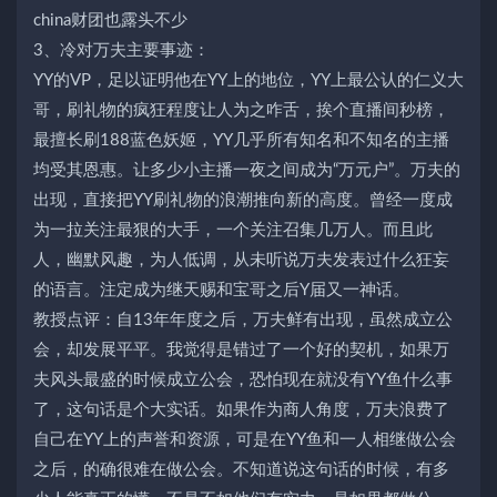
china财团也露头不少
3、冷对万夫主要事迹：
YY的VP，足以证明他在YY上的地位，YY上最公认的仁义大
哥，刷礼物的疯狂程度让人为之咋舌，挨个直播间秒榜，
最擅长刷188蓝色妖姬，YY几乎所有知名和不知名的主播
均受其恩惠。让多少小主播一夜之间成为“万元户”。万夫的
出现，直接把YY刷礼物的浪潮推向新的高度。曾经一度成
为一拉关注最狠的大手，一个关注召集几万人。而且此
人，幽默风趣，为人低调，从未听说万夫发表过什么狂妄
的语言。注定成为继天赐和宝哥之后Y届又一神话。
教授点评：自13年年度之后，万夫鲜有出现，虽然成立公
会，却发展平平。我觉得是错过了一个好的契机，如果万
夫风头最盛的时候成立公会，恐怕现在就没有YY鱼什么事
了，这句话是个大实话。如果作为商人角度，万夫浪费了
自己在YY上的声誉和资源，可是在YY鱼和一人相继做公会
之后，的确很难在做公会。不知道说这句话的时候，有多