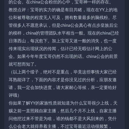
的公会。在china公会粉丝的心中，宝哥神一样的存在。
教授点评：宝哥的实力的确是有目共睹，现在在YY上的地
位和被尊敬的程度无人可及，拥有数量最多的脑残粉。尽
管很多人不愿意承认，但是china公会真心有点步皇族后尘
的模样，china的管理团队水平相当一般。现在的china已经
日薄西山，每况愈下。加上宝哥又迷一般的消失，也一度
传来现实出现状况的传闻，估计已经无暇估计网上的公
会。如果今年年度宝哥仍然不出现的话。china公会的前景
就可想而知了。
（以上两个缎子，绝对不是重点，毕竟这些事情大家已经
耳熟能详了，下面的内容才是你没见过的分析，应朋友邀
请，我一定会加快进度，请大家耐心等候，亲一定要给好
评哦）
你如果了解YY的家族性质就知道为什么宝哥很少上线，天
赐之前一直照顾自家主播，然后几个月不上线，自家主播
问他挖过来不管是为啥，谁的钱都不是大风刮来的，凭什
么公会老大就得养着主播，不过宝哥最近活动很频繁，