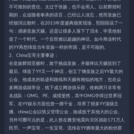
不可推卸的责任。太过于张扬，也不会用人。以前辉煌时
期的，众追随者奉承的语言，已经让人淡忘，然而皇族已
经烟消云散时，在2013年度盛典颁奖现场，熙陌陌说了一
句：感谢皇族天赐。还是让很多人落下了泪水，毕竟他创
造了一个时代。一个后世难以超越的神话。如今商业时代
的YY再想缔造当年皇族一样的帝国，是不可能的。
2、China宝哥主要事迹：
在皇族辉煌至极时，敢于挑战皇族，并最终比天赐笑到了
最后。缔造了YY又一个神话，创立了继皇族之后YY最大的
公会。他成名的轨迹和路线和天赐有相似的地方，也在众
多网游成就帝业，线下成立网游俱乐部，收购两只非常有
名战队：OMG、PE。成绩斐然，其中OMG夺得过世界冠
军。在YY娱乐方面也曾一掷千金，培养了很多YY顶级主
播。china公会以情义管理公会，抽成低于其他大的公会。
另外可圈可点的是，此人曾在雅安地震向灾区捐款171万人
民币。一声宝哥，一生宝哥。流传在YY拥有最大的粉丝群