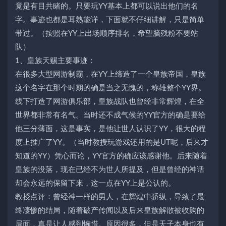
竟是有目共睹的。只要玩YY基本上都可以说出他们的名
字。事迹也都是耳熟能详，下面就不仔细讲解，只是简单
带过。（按照在YY上出场顺序排名，希望脑残粉不要站
队）
1、皇族天赐主要事迹：
在很多大型网游制霸，在YY上缔造了一个皇族帝国，皇族
这个名字在那个时期的确是当之无愧的，称雄整个YY界。
线下打造了网游俱乐部，皇族战队也曾经非常辉煌，在全
世界都非常有名气。当时还不成气候的YY官方的确是要给
他三分薄面，这是事实，是他让世人认识了YY，很大的程
度上推广了YY。（当时教授玩游戏还用的是UT呢，后来才
知道的YY）凭心而论，YY官方的确应该感谢他。后来随着
皇族的没落，现在已经不为世人所提及，但是曾经的神话
却会永远的保留下来，这一点在YY上是公认的。
教授点评：曾经神一样的男人，在辉煌中骄纵，导致了最
终凄惨的结局，随着破产传闻以及后来皇族解散被收购的
局面，真是让人感到惋惜。原因很多，但是天子本身也有