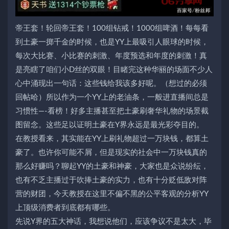
帝王套！轮回帝王套！100组钻戒！1000组啤酒！每每看
到土豪一掷千金的时候，也是YY上最吸引人眼球的时候，
每次大比赛、小比赛的刺激、年度预选和年度的刺激！真
是亮瞎了咱们小D丝的双眼！目睹完这种华丽的场面不少人
心中涌现出一句话：这些钱给我该多好呢。（想过的必须
回帖哈）所以作为一个YY上的老油条，一般进直播间总是
习惯性—-看榜！好多主播甚至把土豪刷奢华礼物的场景截
图留念。这些足以证明土豪在Y界永远是最光彩夺目的。
在教授看来，其实能在YY上刷礼物超过一万块钱，都算土
豪了。也许你可能不屑，但是现实的社会中一万块钱真的
那么好赚吗？聊起YY的土豪和神豪，大家也是众说纷纭，
也有不乏主播过于吹捧土豪的实力，也有十分贬低敌对阵
营的财团，今天教授在这里不偏不黑的公平客观的分析YY
上顶级消费者到底都有哪些。
先说Y界的五大神话，我想说他们，应该争议不是太大，毕