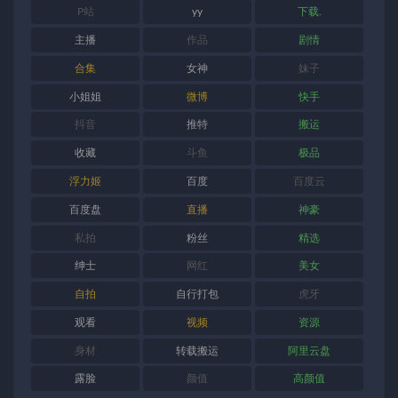
P站
yy
下载.
主播
作品
剧情
合集
女神
妹子
小姐姐
微博
快手
抖音
推特
搬运
收藏
斗鱼
极品
浮力姬
百度
百度云
百度盘
直播
神豪
私拍
粉丝
精选
绅士
网红
美女
自拍
自行打包
虎牙
观看
视频
资源
身材
转载搬运
阿里云盘
露脸
颜值
高颜值