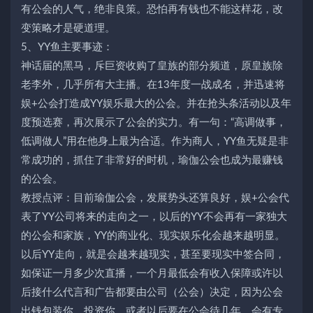
有公会的人气，绝非良策。恐怕再有钱也不能这样花，改
变策略才是硬道理。
5、YY鱼主要事迹：
神话届的黑马，斥巨资收购了皇族的部分频道，原皇族除
老李外，几乎所有大主播。在13年度一战成名，并迅速将
娱+公会打造成YY娱乐最大的公会。并在抢头条活动以及年
度预选赛，再次展示了公会的实力。有一句：“高调做事，
低调做人”用在他身上最为合适。作为商人，YY鱼无疑是非
常成功的，抓住了非常好的时机，瑜伽公会也成为最赚钱
的公会。
教授点评：目前瑜伽公会，发展势头还算良好，娱+公会代
表了YY公司将来的走向之一，以后的YY不会再有一家独大
的公会和家族，YY的商业化、现实娱乐化会越来越明显。
以后YY走向，就是会越来越现实，甚至要现实中签合同，
如保证一月多少次直播，一个月最低会有收入保障或许以
后接什么代言和广告都要由公司（公会）决定，因为公会
出钱包装你，投资你。或者以后要在公会待几年。会有专