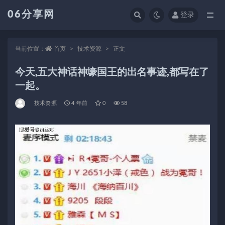
06分享网
登录
全部
当前位置：
首页
技术资源
正文
今天,五大神话神壕国王的出名事迹,都写在了
一起。
技术资源
4 年前
0
58